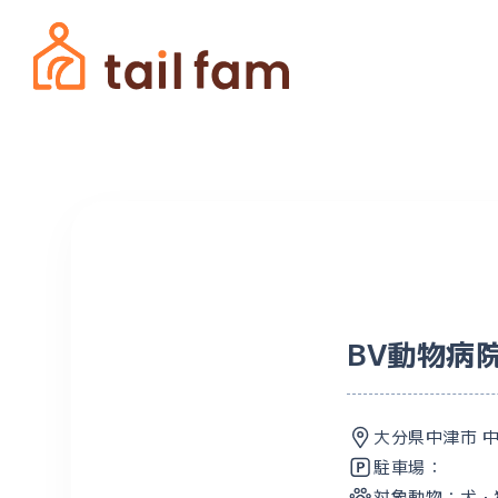
BV動物病
大分県中津市 
駐車場：
対象動物：
犬・