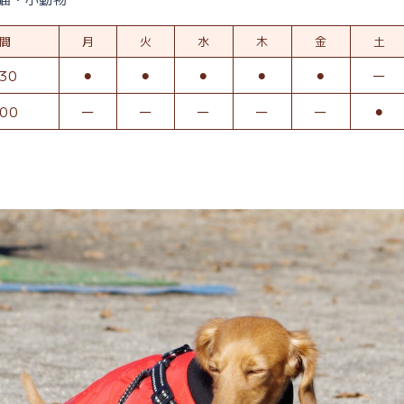
間
月
火
水
木
金
土
30
⚫︎
⚫︎
⚫︎
⚫︎
⚫︎
ー
:00
ー
ー
ー
ー
ー
⚫︎