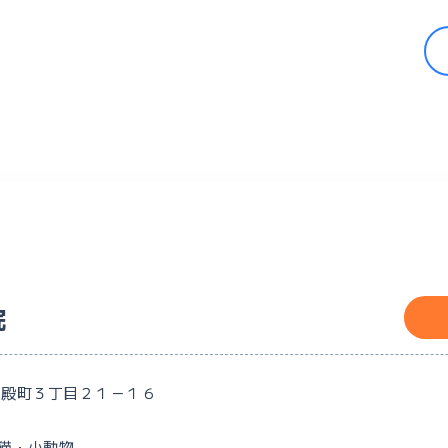
院
中殿町３丁目２１－１６
猫・小動物