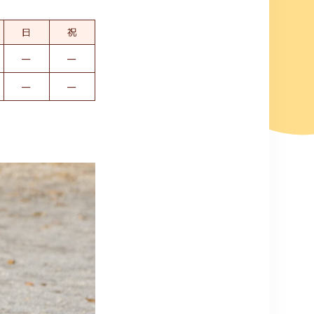
日
祝
ー
ー
ー
ー