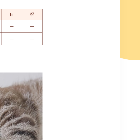
日
祝
ー
ー
ー
ー