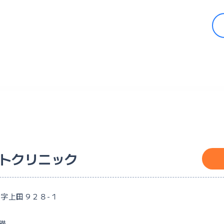
トクリニック
大字上田９２８-１
猫