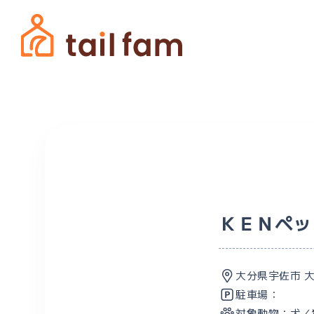
ＫＥＮペッ
大分県宇佐市 
駐車場：
対象動物：
犬／