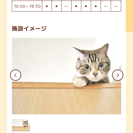
16:00～18:30
⚫︎
⚫︎
ー
⚫︎
⚫︎
⚫︎
ー
ー
施設イメージ