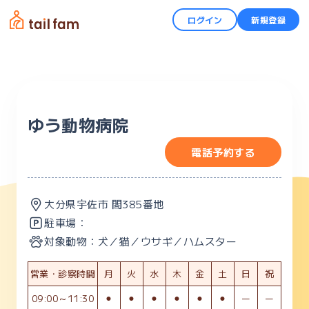
ログイン
新規登録
ゆう動物病院
電話予約する
大分県宇佐市 閤385番地
駐車場：
対象動物：
犬／猫／ウサギ／ハムスター
営業・診察時間
月
火
水
木
金
土
日
祝
09:00～11:30
⚫︎
⚫︎
⚫︎
⚫︎
⚫︎
⚫︎
ー
ー